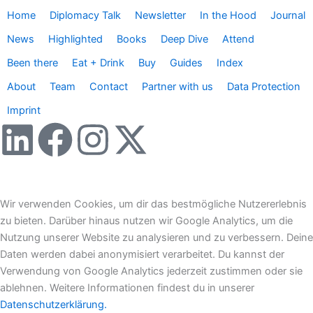
Home
Diplomacy Talk
Newsletter
In the Hood
Journal
News
Highlighted
Books
Deep Dive
Attend
Been there
Eat + Drink
Buy
Guides
Index
About
Team
Contact
Partner with us
Data Protection
Imprint
L
F
I
X
i
a
n
-
n
c
s
t
Wir verwenden Cookies, um dir das bestmögliche Nutzererlebnis
zu bieten. Darüber hinaus nutzen wir Google Analytics, um die
k
e
t
w
Nutzung unserer Website zu analysieren und zu verbessern. Deine
Daten werden dabei anonymisiert verarbeitet. Du kannst der
e
b
a
i
Verwendung von Google Analytics jederzeit zustimmen oder sie
ablehnen. Weitere Informationen findest du in unserer
Datenschutzerklärung.