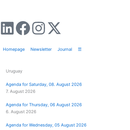
Zum
Inhalt
springen
L
F
I
X
i
a
n
-
Homepage
Newsletter
Journal
☰
n
c
s
t
k
e
t
w
Uruguay
e
b
a
i
Agenda for Saturday, 08. August 2026
7. August 2026
d
o
g
t
Agenda for Thursday, 06 August 2026
i
o
r
t
6. August 2026
n
k
a
e
Agenda for Wednesday, 05 August 2026