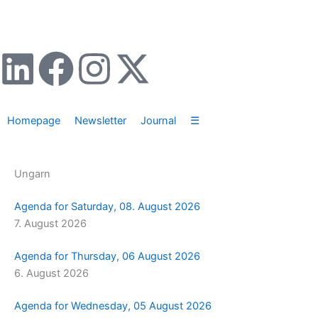
Zum
Inhalt
springen
L
F
I
X
i
a
n
-
Homepage
Newsletter
Journal
☰
n
c
s
t
k
e
t
w
Ungarn
e
b
a
i
Agenda for Saturday, 08. August 2026
7. August 2026
d
o
g
t
Agenda for Thursday, 06 August 2026
i
o
r
t
6. August 2026
n
k
a
e
Agenda for Wednesday, 05 August 2026