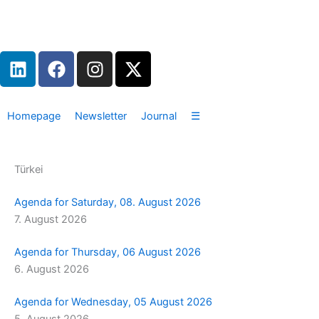
Zum
Inhalt
springen
L
F
I
X
i
a
n
-
n
c
s
t
k
e
t
w
Homepage
Newsletter
Journal
☰
e
b
a
i
d
o
g
t
i
o
r
t
Türkei
n
k
a
e
m
r
Agenda for Saturday, 08. August 2026
7. August 2026
Agenda for Thursday, 06 August 2026
6. August 2026
Agenda for Wednesday, 05 August 2026
5. August 2026