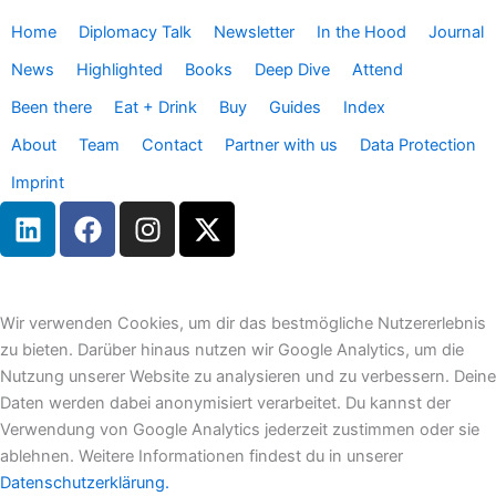
Home
Diplomacy Talk
Newsletter
In the Hood
Journal
News
Highlighted
Books
Deep Dive
Attend
Been there
Eat + Drink
Buy
Guides
Index
About
Team
Contact
Partner with us
Data Protection
Imprint
L
F
I
X
i
a
n
-
n
c
s
t
k
e
t
w
e
b
a
i
Wir verwenden Cookies, um dir das bestmögliche Nutzererlebnis
d
o
g
t
zu bieten. Darüber hinaus nutzen wir Google Analytics, um die
i
o
r
t
Nutzung unserer Website zu analysieren und zu verbessern. Deine
n
k
a
e
Daten werden dabei anonymisiert verarbeitet. Du kannst der
m
r
Verwendung von Google Analytics jederzeit zustimmen oder sie
ablehnen. Weitere Informationen findest du in unserer
Datenschutzerklärung.