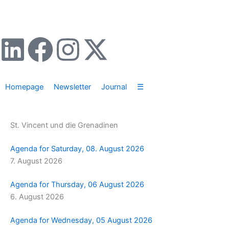
Zum
Inhalt
springen
L
F
I
X
i
a
n
-
Homepage
Newsletter
Journal
☰
n
c
s
t
k
e
t
w
St. Vincent und die Grenadinen
e
b
a
i
Agenda for Saturday, 08. August 2026
7. August 2026
d
o
g
t
Agenda for Thursday, 06 August 2026
i
o
r
t
6. August 2026
n
k
a
e
Agenda for Wednesday, 05 August 2026