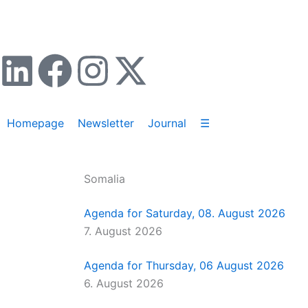
Zum
Inhalt
springen
L
F
I
X
i
a
n
-
Homepage
Newsletter
Journal
☰
n
c
s
t
k
e
t
w
Somalia
e
b
a
i
Agenda for Saturday, 08. August 2026
d
o
g
t
7. August 2026
i
o
r
t
Agenda for Thursday, 06 August 2026
6. August 2026