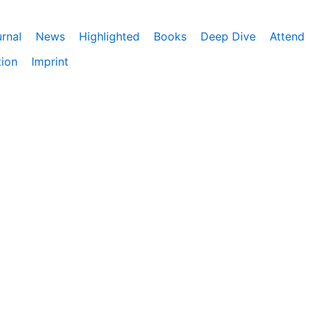
rnal
News
Highlighted
Books
Deep Dive
Attend
tion
Imprint
ebnis zu bieten. Darüber hinaus nutzen wir Google Analyti
eitet. Du kannst der Verwendung von Google Analytics jede