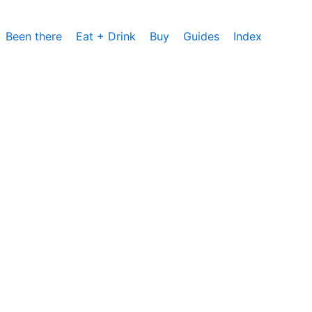
Been there
Eat + Drink
Buy
Guides
Index
cs, um die Nutzung unserer Website zu analysieren und zu
rzeit zustimmen oder sie ablehnen. Weitere Informationen