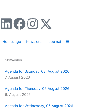
Zum
Inhalt
springen
L
F
I
X
i
a
n
-
Homepage
Newsletter
Journal
☰
n
c
s
t
k
e
t
w
Slowenien
e
b
a
i
Agenda for Saturday, 08. August 2026
7. August 2026
d
o
g
t
Agenda for Thursday, 06 August 2026
i
o
r
t
6. August 2026
n
k
a
e
Agenda for Wednesday, 05 August 2026