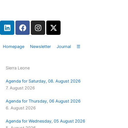
Zum
Inhalt
springen
L
F
I
X
i
a
n
-
n
c
s
t
k
e
t
w
Homepage
Newsletter
Journal
☰
e
b
a
i
d
o
g
t
i
o
r
t
Sierra Leone
n
k
a
e
m
r
Agenda for Saturday, 08. August 2026
7. August 2026
Agenda for Thursday, 06 August 2026
6. August 2026
Agenda for Wednesday, 05 August 2026
5. August 2026