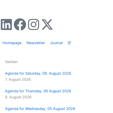
Zum
Inhalt
springen
L
F
I
X
i
a
n
-
Homepage
Newsletter
Journal
☰
n
c
s
t
k
e
t
w
Serbien
e
b
a
i
Agenda for Saturday, 08. August 2026
7. August 2026
d
o
g
t
Agenda for Thursday, 06 August 2026
i
o
r
t
6. August 2026
n
k
a
e
Agenda for Wednesday, 05 August 2026