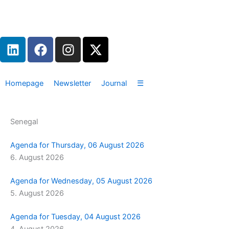
Zum
Inhalt
springen
L
F
I
X
i
a
n
-
n
c
s
t
k
e
t
w
Homepage
Newsletter
Journal
☰
e
b
a
i
d
o
g
t
i
o
r
t
Senegal
n
k
a
e
m
r
Agenda for Thursday, 06 August 2026
6. August 2026
Agenda for Wednesday, 05 August 2026
5. August 2026
Agenda for Tuesday, 04 August 2026
4. August 2026