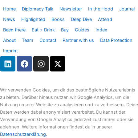
Home
Diplomacy Talk
Newsletter
In the Hood
Journal
News
Highlighted
Books
Deep Dive
Attend
Been there
Eat + Drink
Buy
Guides
Index
About
Team
Contact
Partner with us
Data Protection
Imprint
L
F
I
X
i
a
n
-
n
c
s
t
k
e
t
w
e
b
a
i
Wir verwenden Cookies, um dir das bestmögliche Nutzererlebnis
d
o
g
t
zu bieten. Darüber hinaus nutzen wir Google Analytics, um die
i
o
r
t
Nutzung unserer Website zu analysieren und zu verbessern. Deine
n
k
a
e
Daten werden dabei anonymisiert verarbeitet. Du kannst der
m
r
Verwendung von Google Analytics jederzeit zustimmen oder sie
ablehnen. Weitere Informationen findest du in unserer
Datenschutzerklärung.