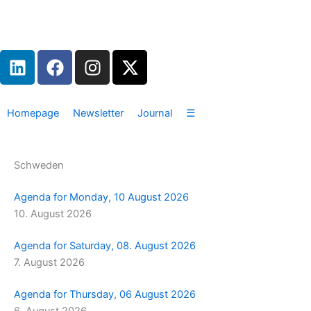
Zum
Inhalt
springen
L
F
I
X
i
a
n
-
n
c
s
t
k
e
t
w
Homepage
Newsletter
Journal
☰
e
b
a
i
d
o
g
t
i
o
r
t
Schweden
n
k
a
e
m
r
Agenda for Monday, 10 August 2026
10. August 2026
Agenda for Saturday, 08. August 2026
7. August 2026
Agenda for Thursday, 06 August 2026
6. August 2026