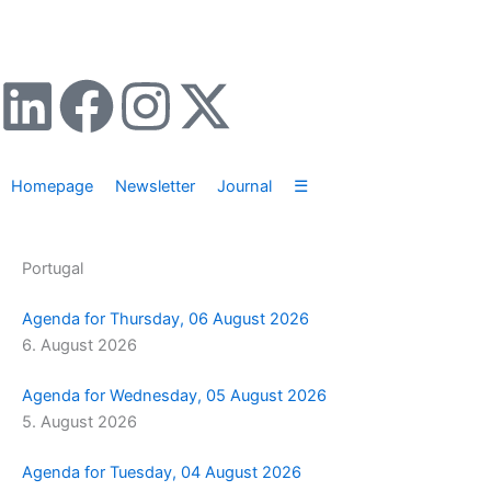
Zum
Inhalt
springen
L
F
I
X
i
a
n
-
Homepage
Newsletter
Journal
☰
n
c
s
t
k
e
t
w
Portugal
e
b
a
i
Agenda for Thursday, 06 August 2026
6. August 2026
d
o
g
t
Agenda for Wednesday, 05 August 2026
i
o
r
t
5. August 2026
n
k
a
e
Agenda for Tuesday, 04 August 2026