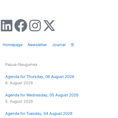
Zum
Inhalt
springen
L
F
I
X
i
a
n
-
Homepage
Newsletter
Journal
☰
n
c
s
t
k
e
t
w
Papua-Neuguinea
e
b
a
i
Agenda for Thursday, 06 August 2026
6. August 2026
d
o
g
t
Agenda for Wednesday, 05 August 2026
i
o
r
t
5. August 2026
n
k
a
e
Agenda for Tuesday, 04 August 2026