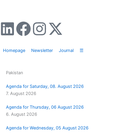
Zum
Inhalt
springen
L
F
I
X
i
a
n
-
Homepage
Newsletter
Journal
☰
n
c
s
t
k
e
t
w
Pakistan
e
b
a
i
Agenda for Saturday, 08. August 2026
7. August 2026
d
o
g
t
Agenda for Thursday, 06 August 2026
i
o
r
t
6. August 2026
n
k
a
e
Agenda for Wednesday, 05 August 2026