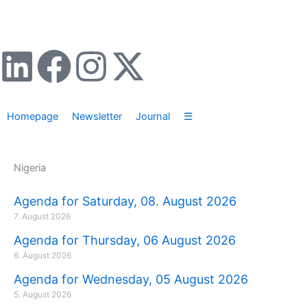
Zum
Inhalt
springen
L
F
I
X
i
a
n
-
Homepage
Newsletter
Journal
☰
n
c
s
t
k
e
t
w
Nigeria
e
b
a
i
Agenda for Saturday, 08. August 2026
7. August 2026
d
o
g
t
Agenda for Thursday, 06 August 2026
6. August 2026
i
o
r
t
Agenda for Wednesday, 05 August 2026
n
k
a
e
5. August 2026