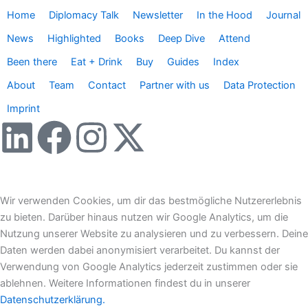
Home
Diplomacy Talk
Newsletter
In the Hood
Journal
News
Highlighted
Books
Deep Dive
Attend
Been there
Eat + Drink
Buy
Guides
Index
About
Team
Contact
Partner with us
Data Protection
Imprint
L
F
I
X
i
a
n
-
n
c
s
t
Wir verwenden Cookies, um dir das bestmögliche Nutzererlebnis
zu bieten. Darüber hinaus nutzen wir Google Analytics, um die
k
e
t
w
Nutzung unserer Website zu analysieren und zu verbessern. Deine
Daten werden dabei anonymisiert verarbeitet. Du kannst der
e
b
a
i
Verwendung von Google Analytics jederzeit zustimmen oder sie
ablehnen. Weitere Informationen findest du in unserer
Datenschutzerklärung.