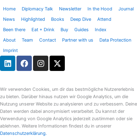
Home
Diplomacy Talk
Newsletter
In the Hood
Journal
News
Highlighted
Books
Deep Dive
Attend
Been there
Eat + Drink
Buy
Guides
Index
About
Team
Contact
Partner with us
Data Protection
Imprint
L
F
I
X
i
a
n
-
n
c
s
t
k
e
t
w
e
b
a
i
Wir verwenden Cookies, um dir das bestmögliche Nutzererlebnis
d
o
g
t
zu bieten. Darüber hinaus nutzen wir Google Analytics, um die
i
o
r
t
Nutzung unserer Website zu analysieren und zu verbessern. Deine
n
k
a
e
Daten werden dabei anonymisiert verarbeitet. Du kannst der
m
r
Verwendung von Google Analytics jederzeit zustimmen oder sie
ablehnen. Weitere Informationen findest du in unserer
Datenschutzerklärung.