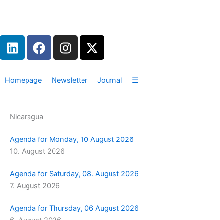
Zum
Inhalt
springen
L
F
I
X
i
a
n
-
n
c
s
t
k
e
t
w
Homepage
Newsletter
Journal
☰
e
b
a
i
d
o
g
t
i
o
r
t
Nicaragua
n
k
a
e
m
r
Agenda for Monday, 10 August 2026
10. August 2026
Agenda for Saturday, 08. August 2026
7. August 2026
Agenda for Thursday, 06 August 2026
6. August 2026