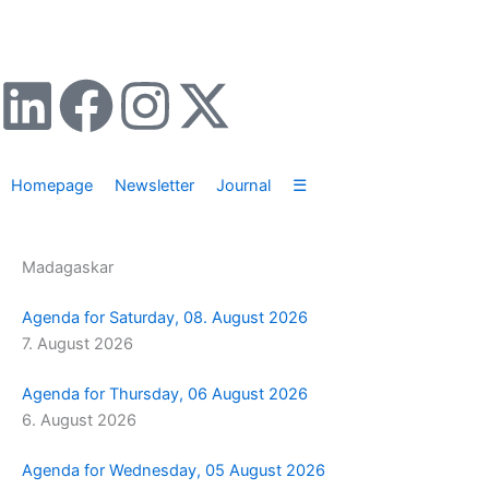
Zum
Inhalt
springen
L
F
I
X
i
a
n
-
Homepage
Newsletter
Journal
☰
n
c
s
t
k
e
t
w
Madagaskar
e
b
a
i
Agenda for Saturday, 08. August 2026
7. August 2026
d
o
g
t
Agenda for Thursday, 06 August 2026
i
o
r
t
6. August 2026
n
k
a
e
Agenda for Wednesday, 05 August 2026