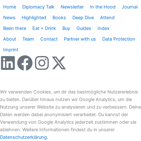
Home
Diplomacy Talk
Newsletter
In the Hood
Journal
News
Highlighted
Books
Deep Dive
Attend
Been there
Eat + Drink
Buy
Guides
Index
About
Team
Contact
Partner with us
Data Protection
Imprint
L
F
I
X
i
a
n
-
n
c
s
t
Wir verwenden Cookies, um dir das bestmögliche Nutzererlebnis
zu bieten. Darüber hinaus nutzen wir Google Analytics, um die
k
e
t
w
Nutzung unserer Website zu analysieren und zu verbessern. Deine
Daten werden dabei anonymisiert verarbeitet. Du kannst der
e
b
a
i
Verwendung von Google Analytics jederzeit zustimmen oder sie
ablehnen. Weitere Informationen findest du in unserer
Datenschutzerklärung.