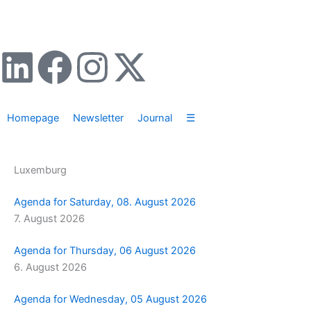
Zum
Inhalt
springen
L
F
I
X
i
a
n
-
Homepage
Newsletter
Journal
☰
n
c
s
t
k
e
t
w
Luxemburg
e
b
a
i
Agenda for Saturday, 08. August 2026
7. August 2026
d
o
g
t
Agenda for Thursday, 06 August 2026
i
o
r
t
6. August 2026
n
k
a
e
Agenda for Wednesday, 05 August 2026