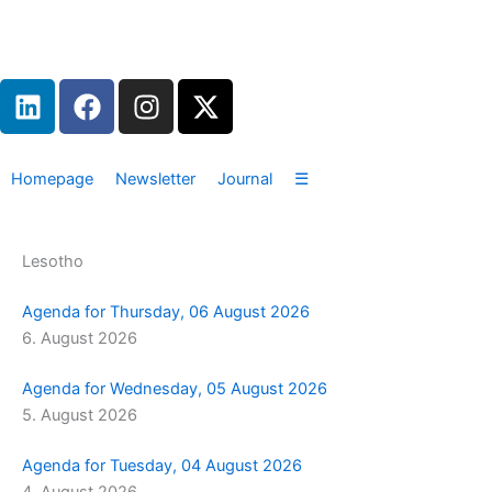
Zum
Inhalt
springen
L
F
I
X
i
a
n
-
n
c
s
t
k
e
t
w
Homepage
Newsletter
Journal
☰
e
b
a
i
d
o
g
t
i
o
r
t
Lesotho
n
k
a
e
m
r
Agenda for Thursday, 06 August 2026
6. August 2026
Agenda for Wednesday, 05 August 2026
5. August 2026
Agenda for Tuesday, 04 August 2026
4. August 2026