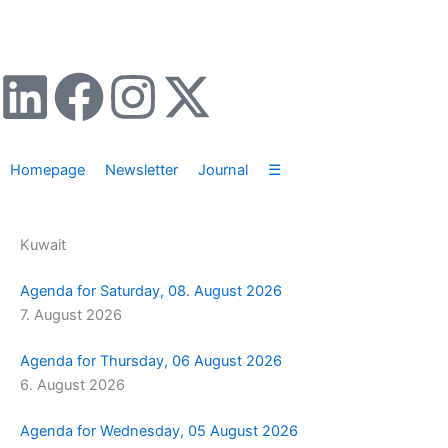
Zum
Inhalt
springen
L
F
I
X
i
a
n
-
Homepage
Newsletter
Journal
☰
n
c
s
t
k
e
t
w
Kuwait
e
b
a
i
Agenda for Saturday, 08. August 2026
7. August 2026
d
o
g
t
Agenda for Thursday, 06 August 2026
i
o
r
t
6. August 2026
n
k
a
e
Agenda for Wednesday, 05 August 2026