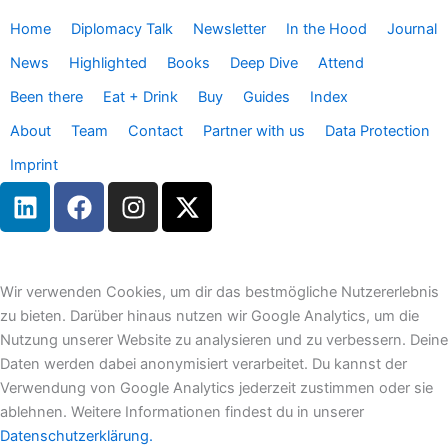
Home
Diplomacy Talk
Newsletter
In the Hood
Journal
News
Highlighted
Books
Deep Dive
Attend
Been there
Eat + Drink
Buy
Guides
Index
About
Team
Contact
Partner with us
Data Protection
Imprint
L
F
I
X
i
a
n
-
n
c
s
t
k
e
t
w
e
b
a
i
Wir verwenden Cookies, um dir das bestmögliche Nutzererlebnis
d
o
g
t
zu bieten. Darüber hinaus nutzen wir Google Analytics, um die
i
o
r
t
Nutzung unserer Website zu analysieren und zu verbessern. Deine
n
k
a
e
Daten werden dabei anonymisiert verarbeitet. Du kannst der
m
r
Verwendung von Google Analytics jederzeit zustimmen oder sie
ablehnen. Weitere Informationen findest du in unserer
Datenschutzerklärung.