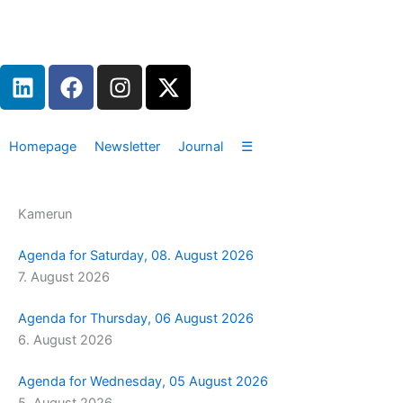
Zum
Inhalt
springen
L
F
I
X
i
a
n
-
n
c
s
t
k
e
t
w
Homepage
Newsletter
Journal
☰
e
b
a
i
d
o
g
t
i
o
r
t
Kamerun
n
k
a
e
m
r
Agenda for Saturday, 08. August 2026
7. August 2026
Agenda for Thursday, 06 August 2026
6. August 2026
Agenda for Wednesday, 05 August 2026
5. August 2026