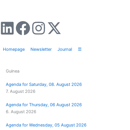
Zum
Inhalt
springen
L
F
I
X
i
a
n
-
Homepage
Newsletter
Journal
☰
n
c
s
t
k
e
t
w
Guinea
e
b
a
i
Agenda for Saturday, 08. August 2026
7. August 2026
d
o
g
t
Agenda for Thursday, 06 August 2026
i
o
r
t
6. August 2026
n
k
a
e
Agenda for Wednesday, 05 August 2026