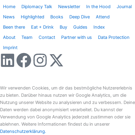
Home
Diplomacy Talk
Newsletter
In the Hood
Journal
News
Highlighted
Books
Deep Dive
Attend
Been there
Eat + Drink
Buy
Guides
Index
About
Team
Contact
Partner with us
Data Protection
Imprint
L
F
I
X
i
a
n
-
n
c
s
t
Wir verwenden Cookies, um dir das bestmögliche Nutzererlebnis
zu bieten. Darüber hinaus nutzen wir Google Analytics, um die
k
e
t
w
Nutzung unserer Website zu analysieren und zu verbessern. Deine
Daten werden dabei anonymisiert verarbeitet. Du kannst der
e
b
a
i
Verwendung von Google Analytics jederzeit zustimmen oder sie
ablehnen. Weitere Informationen findest du in unserer
Datenschutzerklärung.