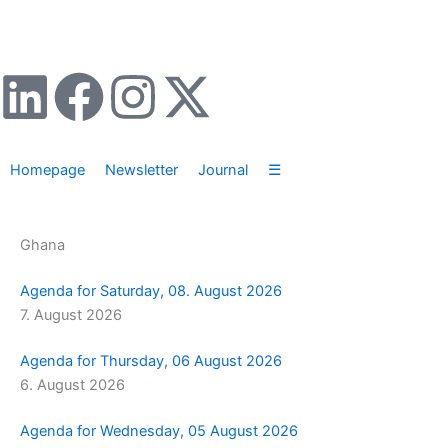
Zum
Inhalt
springen
L
F
I
X
i
a
n
-
Homepage
Newsletter
Journal
☰
n
c
s
t
k
e
t
w
Ghana
e
b
a
i
Agenda for Saturday, 08. August 2026
7. August 2026
d
o
g
t
Agenda for Thursday, 06 August 2026
i
o
r
t
6. August 2026
n
k
a
e
Agenda for Wednesday, 05 August 2026