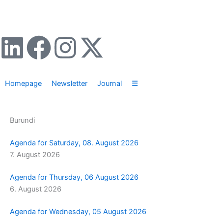
Zum
Inhalt
springen
L
F
I
X
i
a
n
-
Homepage
Newsletter
Journal
☰
n
c
s
t
k
e
t
w
Burundi
e
b
a
i
Agenda for Saturday, 08. August 2026
7. August 2026
d
o
g
t
Agenda for Thursday, 06 August 2026
i
o
r
t
6. August 2026
n
k
a
e
Agenda for Wednesday, 05 August 2026