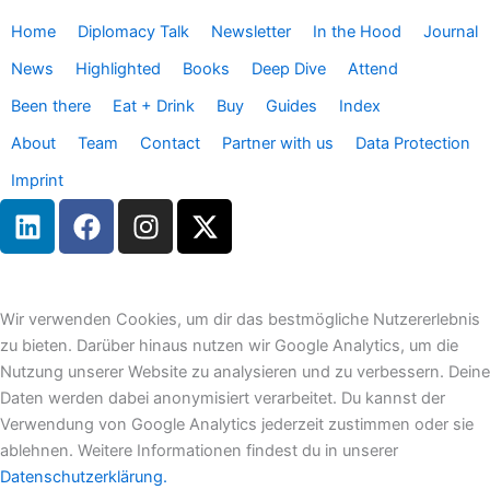
Home
Diplomacy Talk
Newsletter
In the Hood
Journal
News
Highlighted
Books
Deep Dive
Attend
Been there
Eat + Drink
Buy
Guides
Index
About
Team
Contact
Partner with us
Data Protection
Imprint
L
F
I
X
i
a
n
-
n
c
s
t
k
e
t
w
e
b
a
i
Wir verwenden Cookies, um dir das bestmögliche Nutzererlebnis
d
o
g
t
zu bieten. Darüber hinaus nutzen wir Google Analytics, um die
i
o
r
t
Nutzung unserer Website zu analysieren und zu verbessern. Deine
n
k
a
e
Daten werden dabei anonymisiert verarbeitet. Du kannst der
m
r
Verwendung von Google Analytics jederzeit zustimmen oder sie
ablehnen. Weitere Informationen findest du in unserer
Datenschutzerklärung.