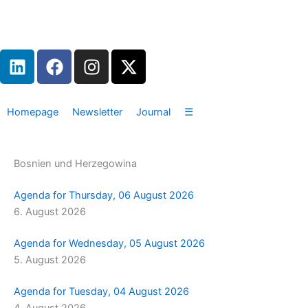
Zum
Inhalt
springen
L
F
I
X
i
a
n
-
n
c
s
t
k
e
t
w
Homepage
Newsletter
Journal
☰
e
b
a
i
d
o
g
t
i
o
r
t
Bosnien und Herzegowina
n
k
a
e
m
r
Agenda for Thursday, 06 August 2026
6. August 2026
Agenda for Wednesday, 05 August 2026
5. August 2026
Agenda for Tuesday, 04 August 2026
4. August 2026