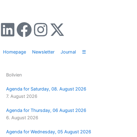
Zum
Inhalt
springen
L
F
I
X
i
a
n
-
Homepage
Newsletter
Journal
☰
n
c
s
t
k
e
t
w
Bolivien
e
b
a
i
Agenda for Saturday, 08. August 2026
7. August 2026
d
o
g
t
Agenda for Thursday, 06 August 2026
i
o
r
t
6. August 2026
n
k
a
e
Agenda for Wednesday, 05 August 2026