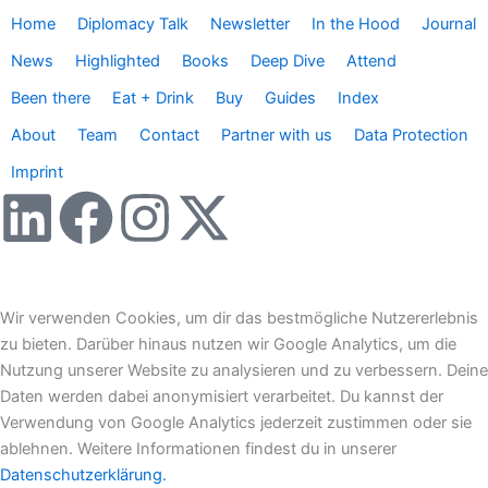
Home
Diplomacy Talk
Newsletter
In the Hood
Journal
News
Highlighted
Books
Deep Dive
Attend
Been there
Eat + Drink
Buy
Guides
Index
About
Team
Contact
Partner with us
Data Protection
Imprint
L
F
I
X
i
a
n
-
n
c
s
t
Wir verwenden Cookies, um dir das bestmögliche Nutzererlebnis
zu bieten. Darüber hinaus nutzen wir Google Analytics, um die
k
e
t
w
Nutzung unserer Website zu analysieren und zu verbessern. Deine
Daten werden dabei anonymisiert verarbeitet. Du kannst der
e
b
a
i
Verwendung von Google Analytics jederzeit zustimmen oder sie
ablehnen. Weitere Informationen findest du in unserer
Datenschutzerklärung.