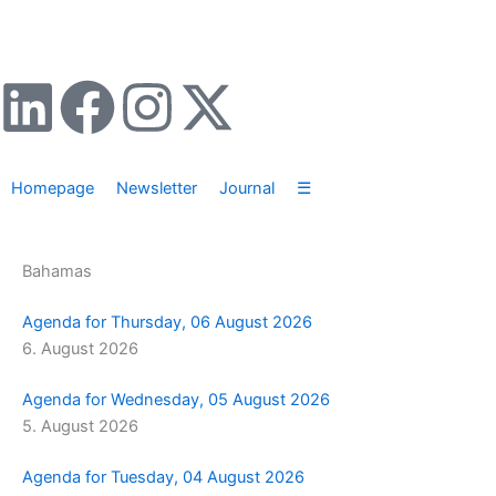
Zum
Inhalt
springen
L
F
I
X
i
a
n
-
Homepage
Newsletter
Journal
☰
n
c
s
t
k
e
t
w
Bahamas
e
b
a
i
Agenda for Thursday, 06 August 2026
6. August 2026
d
o
g
t
Agenda for Wednesday, 05 August 2026
i
o
r
t
5. August 2026
n
k
a
e
Agenda for Tuesday, 04 August 2026