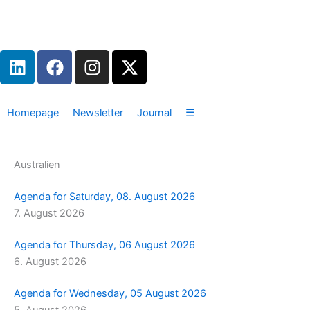
Zum
Inhalt
springen
L
F
I
X
i
a
n
-
n
c
s
t
k
e
t
w
Homepage
Newsletter
Journal
☰
e
b
a
i
d
o
g
t
i
o
r
t
Australien
n
k
a
e
m
r
Agenda for Saturday, 08. August 2026
7. August 2026
Agenda for Thursday, 06 August 2026
6. August 2026
Agenda for Wednesday, 05 August 2026
5. August 2026