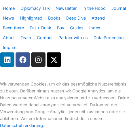
Home
Diplomacy Talk
Newsletter
In the Hood
Journal
News
Highlighted
Books
Deep Dive
Attend
Been there
Eat + Drink
Buy
Guides
Index
About
Team
Contact
Partner with us
Data Protection
Imprint
L
F
I
X
i
a
n
-
n
c
s
t
k
e
t
w
e
b
a
i
Wir verwenden Cookies, um dir das bestmögliche Nutzererlebnis
d
o
g
t
zu bieten. Darüber hinaus nutzen wir Google Analytics, um die
i
o
r
t
Nutzung unserer Website zu analysieren und zu verbessern. Deine
n
k
a
e
Daten werden dabei anonymisiert verarbeitet. Du kannst der
m
r
Verwendung von Google Analytics jederzeit zustimmen oder sie
ablehnen. Weitere Informationen findest du in unserer
Datenschutzerklärung.