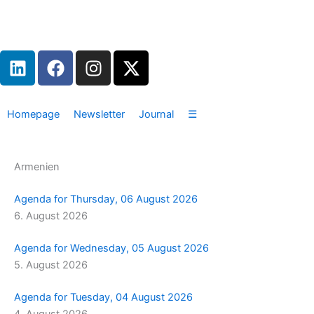
Zum
Inhalt
springen
L
F
I
X
i
a
n
-
n
c
s
t
k
e
t
w
Homepage
Newsletter
Journal
☰
e
b
a
i
d
o
g
t
i
o
r
t
Armenien
n
k
a
e
m
r
Agenda for Thursday, 06 August 2026
6. August 2026
Agenda for Wednesday, 05 August 2026
5. August 2026
Agenda for Tuesday, 04 August 2026
4. August 2026