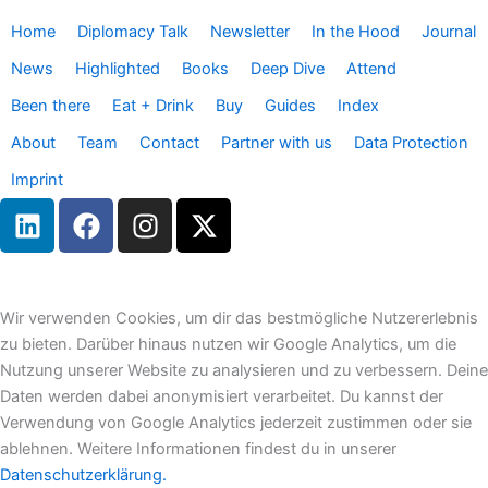
Home
Diplomacy Talk
Newsletter
In the Hood
Journal
News
Highlighted
Books
Deep Dive
Attend
Been there
Eat + Drink
Buy
Guides
Index
About
Team
Contact
Partner with us
Data Protection
Imprint
L
F
I
X
i
a
n
-
n
c
s
t
k
e
t
w
e
b
a
i
Wir verwenden Cookies, um dir das bestmögliche Nutzererlebnis
d
o
g
t
zu bieten. Darüber hinaus nutzen wir Google Analytics, um die
i
o
r
t
Nutzung unserer Website zu analysieren und zu verbessern. Deine
n
k
a
e
Daten werden dabei anonymisiert verarbeitet. Du kannst der
m
r
Verwendung von Google Analytics jederzeit zustimmen oder sie
ablehnen. Weitere Informationen findest du in unserer
Datenschutzerklärung.