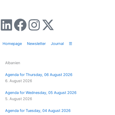
Zum
Inhalt
springen
L
F
I
X
i
a
n
-
Homepage
Newsletter
Journal
☰
n
c
s
t
k
e
t
w
Albanien
e
b
a
i
Agenda for Thursday, 06 August 2026
6. August 2026
d
o
g
t
Agenda for Wednesday, 05 August 2026
i
o
r
t
5. August 2026
n
k
a
e
Agenda for Tuesday, 04 August 2026