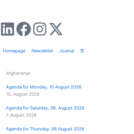
Zum
Inhalt
springen
L
F
I
X
i
a
n
-
Homepage
Newsletter
Journal
☰
n
c
s
t
k
e
t
w
Afghanistan
e
b
a
i
Agenda for Monday, 10 August 2026
10. August 2026
d
o
g
t
Agenda for Saturday, 08. August 2026
i
o
r
t
7. August 2026
n
k
a
e
Agenda for Thursday, 06 August 2026