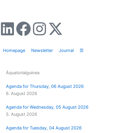
Zum
Inhalt
springen
L
F
I
X
i
a
n
-
Homepage
Newsletter
Journal
☰
n
c
s
t
k
e
t
w
Äquatorialguinea
e
b
a
i
Agenda for Thursday, 06 August 2026
6. August 2026
d
o
g
t
Agenda for Wednesday, 05 August 2026
i
o
r
t
5. August 2026
n
k
a
e
Agenda for Tuesday, 04 August 2026