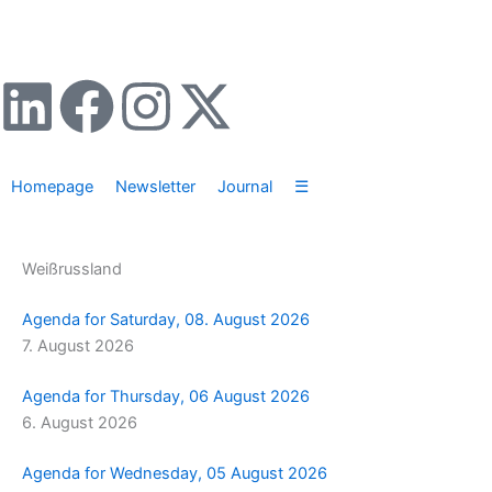
Zum
Inhalt
springen
L
F
I
X
i
a
n
-
Homepage
Newsletter
Journal
☰
n
c
s
t
k
e
t
w
Weißrussland
e
b
a
i
Agenda for Saturday, 08. August 2026
7. August 2026
d
o
g
t
Agenda for Thursday, 06 August 2026
i
o
r
t
6. August 2026
n
k
a
e
Agenda for Wednesday, 05 August 2026