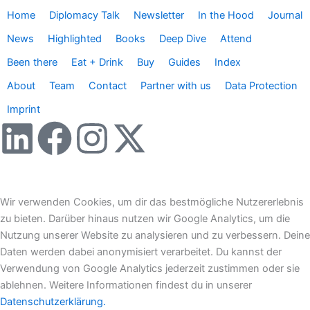
Home
Diplomacy Talk
Newsletter
In the Hood
Journal
News
Highlighted
Books
Deep Dive
Attend
Been there
Eat + Drink
Buy
Guides
Index
About
Team
Contact
Partner with us
Data Protection
Imprint
L
F
I
X
i
a
n
-
n
c
s
t
Wir verwenden Cookies, um dir das bestmögliche Nutzererlebnis
zu bieten. Darüber hinaus nutzen wir Google Analytics, um die
k
e
t
w
Nutzung unserer Website zu analysieren und zu verbessern. Deine
Daten werden dabei anonymisiert verarbeitet. Du kannst der
e
b
a
i
Verwendung von Google Analytics jederzeit zustimmen oder sie
ablehnen. Weitere Informationen findest du in unserer
Datenschutzerklärung.